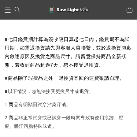
■
七日鑑賞期計算為簽收隔日算起七日內，鑑賞期不為試
用期，如需退換貨請先與客服人員聯繫，並於退換貨包裹
內敘述原因及換貨之商品尺寸。請留意保持商品全新狀
態，若收到商品超過7天，恕不接受退換貨。
■
商品除了瑕疵品之外，退換貨寄回的運費敬請自理。
■
以下情況，恕無法接受更換尺寸或退貨。
1.
商
品有明顯因試穿沾染汙漬。
2.
商
品非正常試穿或已試穿一段時間導致有使用痕
跡、壓
痕、髒汗污點
特殊味道。