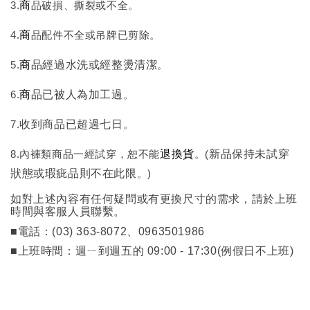
3.
商
品破損、撕裂或不全。
4.
商
品配件不全或吊牌已剪除。
5.
商
品經過水洗或經整燙清潔
。
6.
商
品已被人為加工過
。
7.
收到商品已超過七日
。
8.內褲類商品一經試穿，恕不能
退換貨
。
(
新品保持未試穿
狀態或瑕疵品則不在此限
。)
如對上述內容有任何疑問或有更換尺寸的需求，請於上班
時間與客服人員聯繫。
■
電話：(03) 363-8072、0963501986
■
上班時間：週ㄧ到週五的 09:00 - 17:30
(例假日不上班)