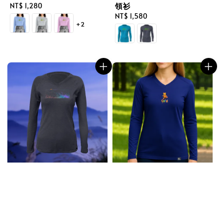
領衫
Regular
NT$ 1,280
price
Regular
NT$ 1,580
+2
price