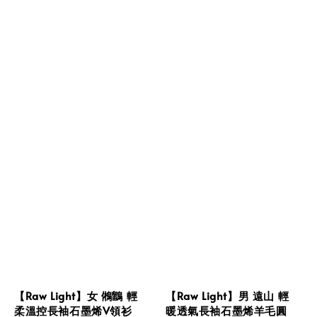
【Raw Light】女 鵂鶹 輕
【Raw Light】男 遠山 輕
柔溫控長袖石墨烯V領衫
暖透氣長袖石墨烯羊毛圓