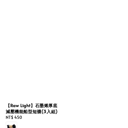
【Raw Light】石墨烯厚底
減壓機能船型短襪(3入組)
Regular
NT$ 450
price